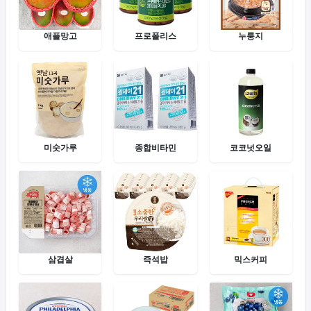
애플망고
프로폴리스
누룽지
미숫가루
종합비타민
코코넛오일
삼겹살
즉석밥
믹스커피