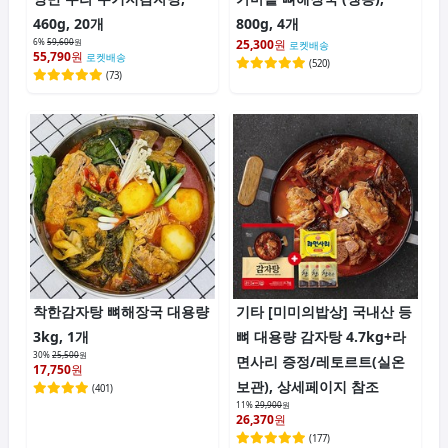
460g, 20개
800g, 4개
6%
59,600
원
25,300
원
로켓배송
55,790
원
로켓배송
(
520
)
(
73
)
착한감자탕 뼈해장국 대용량
기타 [미미의밥상] 국내산 등
3kg, 1개
뼈 대용량 감자탕 4.7kg+라
30%
25,500
원
면사리 증정/레토르트(실온
17,750
원
보관), 상세페이지 참조
(
401
)
11%
29,900
원
26,370
원
(
177
)