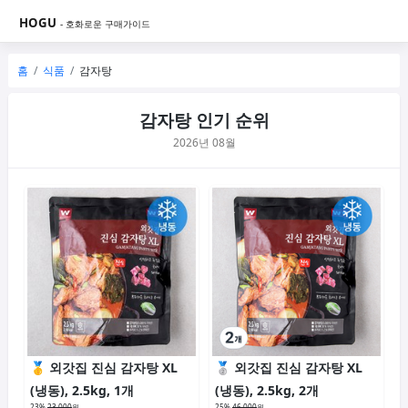
HOGU
- 호화로운 구매가이드
홈
식품
감자탕
감자탕 인기 순위
2026년 08월
외갓집 진심 감자탕 XL
외갓집 진심 감자탕 XL
(냉동), 2.5kg, 1개
(냉동), 2.5kg, 2개
23%
23,000
원
25%
46,000
원