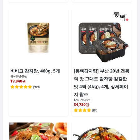
비비고 감자탕, 460g, 5개
[통뼈감자탕] 부산 20년 전통
43%
34,900
원
의 맛 그대로 감자탕 칼칼한
19,840
원
맛 4팩 (4kg), 4개, 상세페이
(
949
)
지 참조
12%
39,600
원
34,780
원
(
84
)