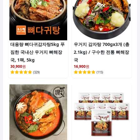
대용량 뼈다귀감자탕5kg 푸
우거지 감자탕 700gx3개 (총
짐한 국내산 우거지 뼈해장
2.1kg) / 구수한 전통 뼈해장
국, 1팩, 5kg
국
30,900
원
16,900
원
(
329
)
(
115
)