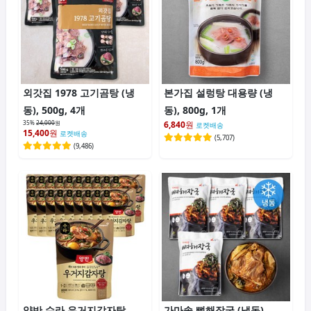
외갓집 1978 고기곰탕 (냉
본가집 설렁탕 대용량 (냉
동), 500g, 4개
동), 800g, 1개
35%
24,000
원
6,840
원
로켓배송
15,400
원
로켓배송
(
5,707
)
(
9,486
)
양반 수라 우거지감자탕,
가마솥 뼈해장국 (냉동),