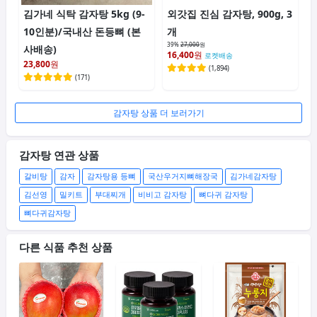
김가네 식탁 감자탕 5kg (9-
외갓집 진심 감자탕, 900g, 3
10인분)/국내산 돈등뼈 (본
개
39%
27,000
원
사배송)
16,400
원
로켓배송
23,800
원
(
1,894
)
(
171
)
감자탕 상품 더 보러가기
감자탕 연관 상품
갈비탕
감자
감자탕용 등뼈
국산우거지뼈해장국
김가네감자탕
김선영
밀키트
부대찌개
비비고 감자탕
뼈다귀 감자탕
뼈다귀감자탕
다른 식품 추천 상품