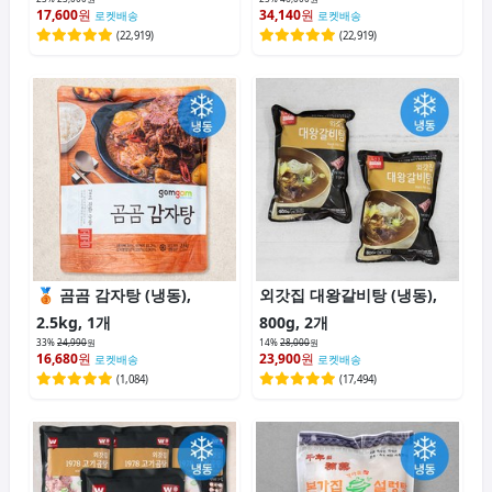
17,600
원
34,140
원
로켓배송
로켓배송
(
22,919
)
(
22,919
)
곰곰 감자탕 (냉동),
외갓집 대왕갈비탕 (냉동),
2.5kg, 1개
800g, 2개
33%
24,990
원
14%
28,000
원
16,680
원
23,900
원
로켓배송
로켓배송
(
1,084
)
(
17,494
)