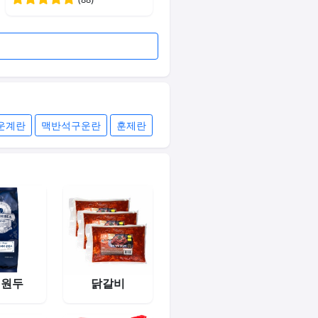
운계란
맥반석구운란
훈제란
피원두
닭갈비