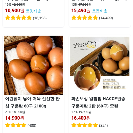
15%
12,900
원
13%
17,900
원
10,900
원
15,490
원
로켓배송
로켓배송
(
18,198
)
(
14,499
)
어린닭이 낳아 더욱 신선한 안
파손보상 알참참 HACCP인증
심 구운란 60구 2100g
구운계란 2판 (60구) 중란
21%
18,900
원
17%
19,900
원
14,900
원
16,400
원
(
408
)
(
324
)