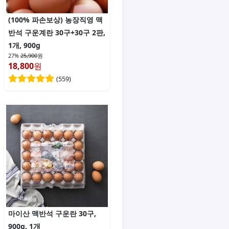
(100% 파손보상) 농장직영 맥
반석 구운계란 30구+30구 2판,
1개, 900g
27%
25,900
원
18,800
원
(
559
)
마이산 맥반석 구운란 30구,
900g, 1개