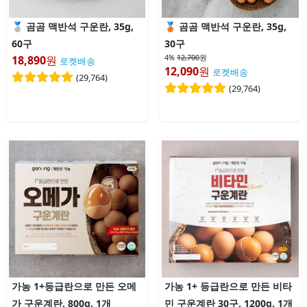
곰곰 맥반석 구운란, 35g,
곰곰 맥반석 구운란, 35g,
60구
30구
4%
12,700
원
18,890
원
로켓배송
12,090
원
로켓배송
(
29,764
)
(
29,764
)
가농 1+등급란으로 만든 오메
가농 1+ 등급란으로 만든 비타
가 구운계란, 800g, 1개
민 구운계란 30구, 1200g, 1개