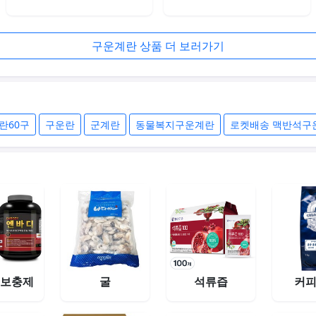
구운계란 상품 더 보러가기
란60구
구운란
군계란
동물복지구운계란
로켓배송 맥반석구
 보충제
굴
석류즙
커