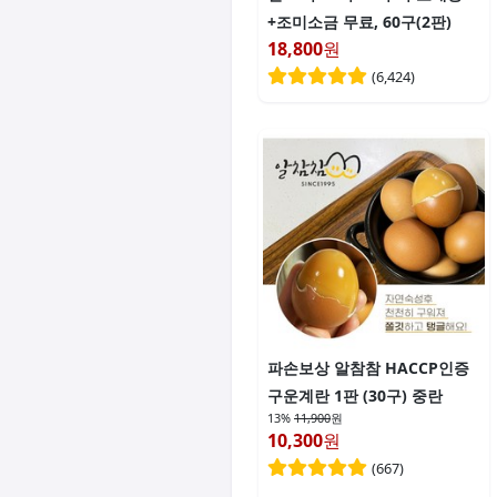
+조미소금 무료, 60구(2판)
18,800
원
(
6,424
)
파손보상 알참참 HACCP인증
구운계란 1판 (30구) 중란
13%
11,900
원
10,300
원
(
667
)