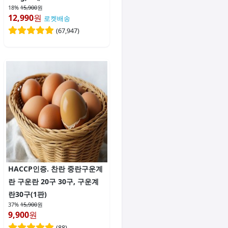
18%
15,900
원
12,990
원
로켓배송
(
67,947
)
HACCP인증. 찬란 중란구운계
란 구운란 20구 30구, 구운계
란30구(1판)
37%
15,900
원
9,900
원
(
88
)