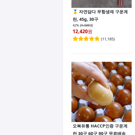
자연담다 무항생제 구운계
란, 45g, 30구
42%
21,500
원
12,420
원
(
11,185
)
오복유통 HACCP인증 구운계
란 30구 60구 90구 무료배송