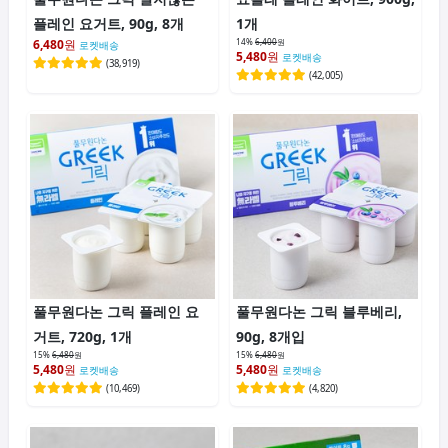
플레인 요거트, 90g, 8개
1개
6,480
원
14%
6,400
원
로켓배송
5,480
원
로켓배송
(
38,919
)
(
42,005
)
풀무원다논 그릭 플레인 요
풀무원다논 그릭 블루베리,
거트, 720g, 1개
90g, 8개입
15%
6,480
원
15%
6,480
원
5,480
원
5,480
원
로켓배송
로켓배송
(
10,469
)
(
4,820
)