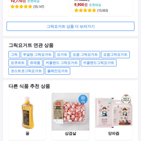
10,770
원
로켓배송
9,900
원
로켓배송
(
59,147
)
(
10,663
)
그릭요거트 상품 더 보러가기
그릭요거트 연관 상품
그릭
무설탕 그릭요거트
요거트
요즘 그릭요거트
요즘그릭요거트
요쿠르트
유제품
커클랜드 그릭요거트
커클랜드그릭요거트
코스트코그릭요거트
플레인요거트
다른 식품 추천 상품
꿀
삼겹살
양파즙