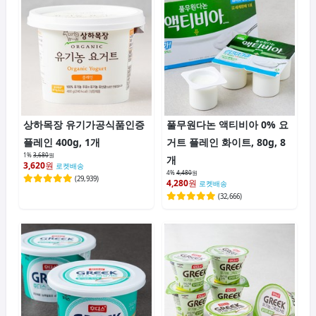
상하목장 유기가공식품인증
풀무원다논 액티비아 0% 요
플레인 400g, 1개
거트 플레인 화이트, 80g, 8
1%
3,680
원
개
3,620
원
로켓배송
4%
4,480
원
(
29,939
)
4,280
원
로켓배송
(
32,666
)