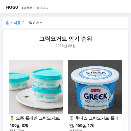
HOGU
- 호화로운 구매가이드
홈
식품
그릭요거트
그릭요거트 인기 순위
2026년 08월
요즘 플레인 그릭요거트,
후디스 그릭요거트 플레
100g, 3개
인, 450g, 1개
5%
11,700
원
1%
5,900
원