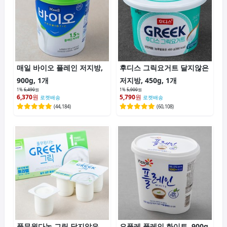
매일 바이오 플레인 저지방,
후디스 그릭요거트 달지않은
900g, 1개
저지방, 450g, 1개
1%
6,490
원
1%
5,900
원
6,370
원
5,790
원
로켓배송
로켓배송
(
44,184
)
(
60,108
)
풀무원다논 그릭 달지않은
요플레 플레인 화이트, 900g,