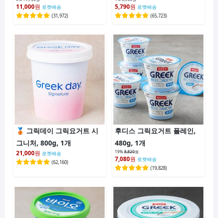
11,000
원
5,790
원
로켓배송
로켓배송
(
31,972
)
(
65,723
)
그릭데이 그릭요거트 시
후디스 그릭요거트 플레인,
그니처, 800g, 1개
480g, 1개
21,000
원
19%
8,820
원
로켓배송
7,080
원
로켓배송
(
62,160
)
(
19,828
)