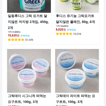
일동후디스 그릭 요거트 달
후디스 유기농 그릭요거트
지않은 저지방 2개입, 450g,
달지않은 플레인, 80g, 6개
13%
10,230
원
2개
8,820
원
로켓배송
10%
11,800
원
(
16,014
)
10,620
원
로켓배송
(
51,639
)
그릭데이 시그니처 떠먹는
그릭데이 라이트 떠먹는 요
요구르트, 100g, 3개
구르트, 100g, 3개
8%
10,800
원