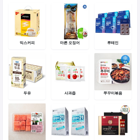
믹스커피
마른 오징어
루테인
두유
사과즙
쭈꾸미볶음