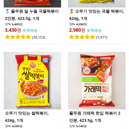
풀무원 밀 누들 국물떡볶이
오뚜기 맛있는 국물 떡볶이,
2인분, 423.5g, 1개
424g, 1개
37%
5,480
원
30%
4,280
원
3,430
원
2,980
원
로켓배송
로켓배송
(
30,153
)
(
5,971
)
오뚜기 맛있는 쌀떡볶이,
풀무원 가래떡 한입 떡볶이 2
424g, 1개
인분, 423.5g, 1개
30%
4,280
원
32%
5,140
원