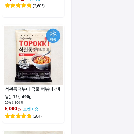
(
2,605
)
석관동떡볶이 국물 떡볶이 (냉
동), 1개, 490g
29%
8,500
원
6,000
원
로켓배송
(
204
)