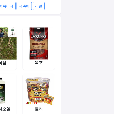
떡볶이떡
떡뽁이
라면
뇌삼
육포
넛오일
젤리