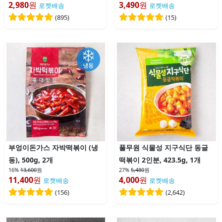
2,980
원
3,490
원
로켓배송
로켓배송
(
895
)
(
15
)
부엉이돈가스 자박떡볶이 (냉
풀무원 식물성 지구식단 동글
동), 500g, 2개
떡볶이 2인분, 423.5g, 1개
16%
13,600
원
27%
5,480
원
11,400
원
4,000
원
로켓배송
로켓배송
(
156
)
(
2,642
)