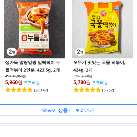
생가득 말랑말랑 밀떡볶이 누
오뚜기 맛있는 국물 떡볶이,
들떡볶이 2인분, 423.5g, 2개
424g, 2개
45%
10,960
원
32%
8,560
원
5,960
원
5,780
원
로켓배송
로켓배송
(
28,147
)
(
5,752
)
떡볶이 상품 더 보러가기