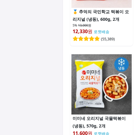
추억의 국민학교 떡볶이 오
리지널 (냉동), 600g, 2개
5%
13,000
원
12,330
원
로켓배송
(
55,389
)
미미네 오리지널 국물떡볶이
(냉동), 570g, 2개
11,600
원
로켓배송