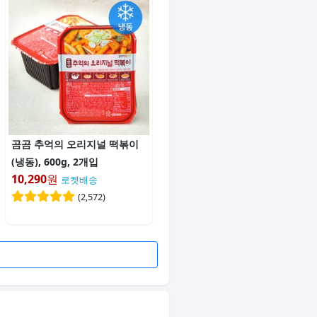
곰곰 추억의 오리지널 떡볶이
(냉동), 600g, 2개입
10,290
원
로켓배송
(
2,572
)