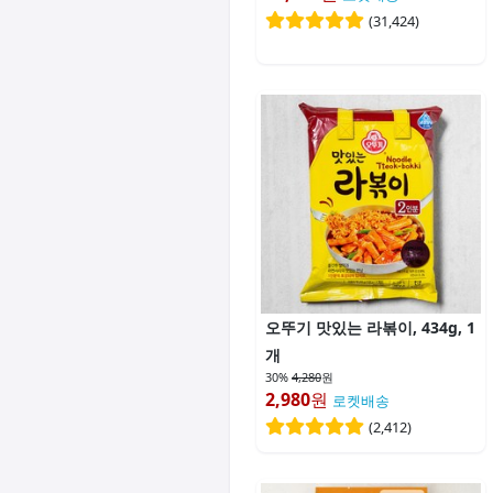
(
31,424
)
오뚜기 맛있는 라볶이, 434g, 1
개
30%
4,280
원
2,980
원
로켓배송
(
2,412
)