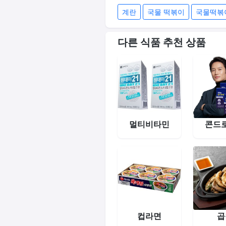
계란
국물 떡볶이
국물떡볶
다른 식품 추천 상품
멀티비타민
콘드
컵라면
곱