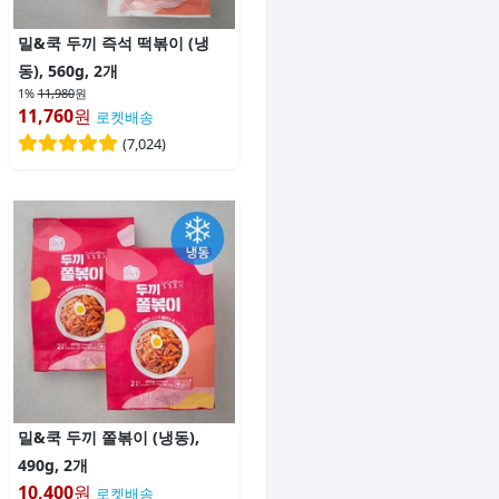
밀&쿡 두끼 즉석 떡볶이 (냉
동), 560g, 2개
1%
11,980
원
11,760
원
로켓배송
(
7,024
)
밀&쿡 두끼 쫄볶이 (냉동),
490g, 2개
10,400
원
로켓배송