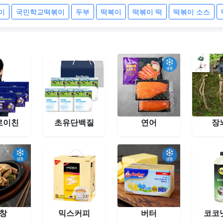
이
국민학교떡볶이
두부
떡복이
떡볶이 떡
떡볶이 소스
로이친
초유단백질
연어
장
창
믹스커피
버터
코코