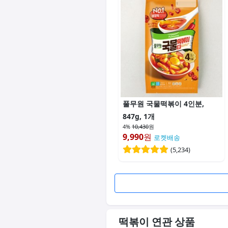
풀무원 국물떡볶이 4인분,
847g, 1개
4%
10,430
원
9,990
원
로켓배송
(
5,234
)
떡볶이 연관 상품