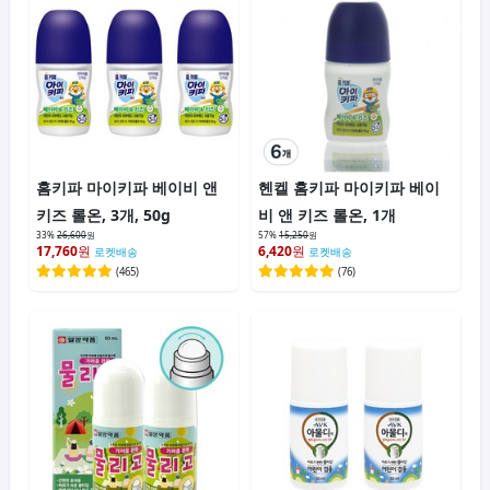
홈키파 마이키파 베이비 앤
헨켈 홈키파 마이키파 베이
키즈 롤온, 3개, 50g
비 앤 키즈 롤온, 1개
33%
26,600
원
57%
15,250
원
17,760
원
6,420
원
로켓배송
로켓배송
(
465
)
(
76
)