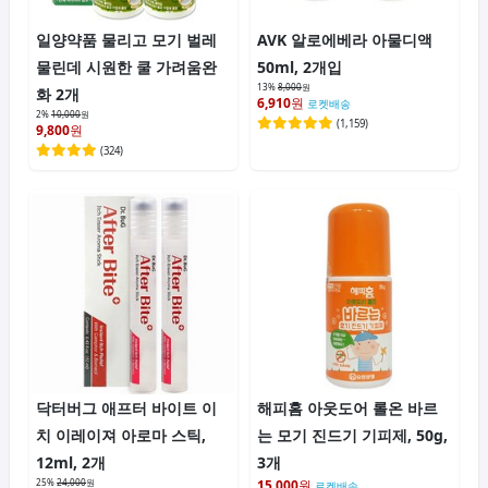
일양약품 물리고 모기 벌레
AVK 알로에베라 아물디액
물린데 시원한 쿨 가려움완
50ml, 2개입
13%
8,000
원
화 2개
6,910
원
로켓배송
2%
10,000
원
(
1,159
)
9,800
원
(
324
)
닥터버그 애프터 바이트 이
해피홈 아웃도어 롤온 바르
치 이레이져 아로마 스틱,
는 모기 진드기 기피제, 50g,
12ml, 2개
3개
25%
24,000
원
15,000
원
로켓배송