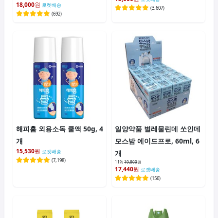
18,000
원
로켓배송
(
3,607
)
(
692
)
해피홈 외용소독 쿨액 50g, 4
일양약품 벌레물린데 쏘인데
개
모스밤 에이드프로, 60ml, 6
15,530
원
로켓배송
개
(
7,198
)
11%
19,800
원
17,440
원
로켓배송
(
156
)