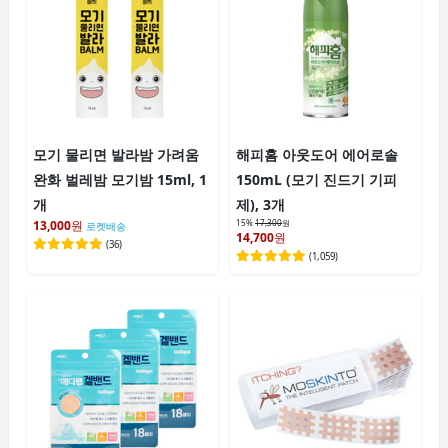
모기 물리면 발라밤 가려움
해피홈 아웃도어 에어로솔
완화 벌레밤 모기밤 15ml, 1
150mL (모기 진드기 기피
개
제), 3개
13,000
원
15%
17,300
원
로켓배송
14,700
원
(
36
)
(
1,059
)