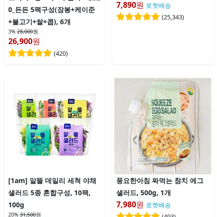
7,890
원
로켓배송
0_든든 5팩구성(잠봉+케이준
(
25,343
)
+불고기+쌀+콥), 6개
3%
28,000
원
26,900
원
(
420
)
[1am] 알뜰 데일리 세척 야채
풍요한아침 짜먹는 참치 에그
샐러드 5종 혼합구성, 10팩,
샐러드, 500g, 1개
7,980
원
100g
로켓배송
20%
31,500
원
(
493
)