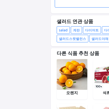
샐러드 연관 상품
salad
계란
다이어트
다
샐러드스윗밸런스
샐러드야채
다른 식품 추천 상품
오렌지
석