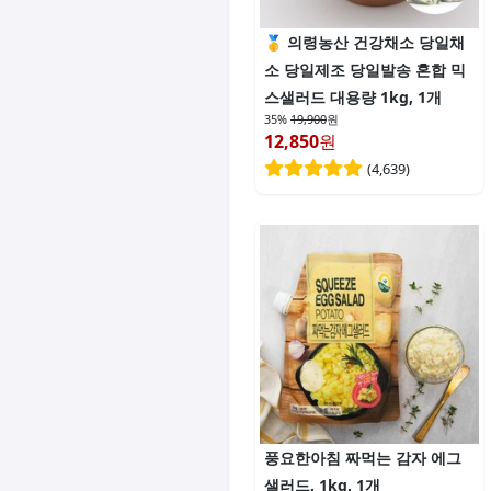
의령농산 건강채소 당일채
소 당일제조 당일발송 혼합 믹
스샐러드 대용량 1kg, 1개
35%
19,900
원
12,850
원
(
4,639
)
풍요한아침 짜먹는 감자 에그
샐러드, 1kg, 1개