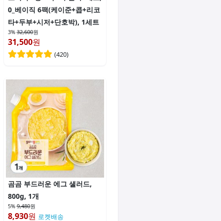
0_베이직 6팩(케이준+콥+리코
타+두부+시저+단호박), 1세트
3%
32,600
원
31,500
원
(
420
)
곰곰 부드러운 에그 샐러드,
800g, 1개
5%
9,480
원
8,930
원
로켓배송