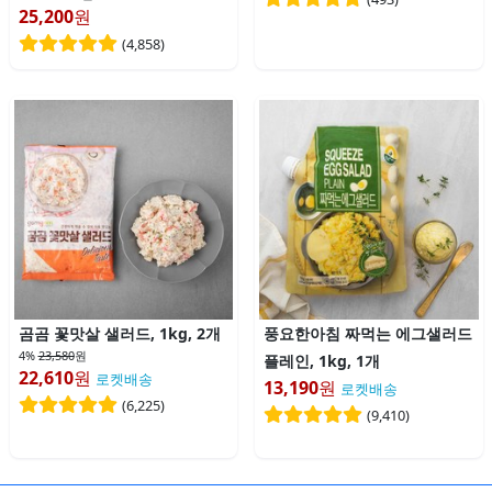
25,200
원
(
4,858
)
곰곰 꽃맛살 샐러드, 1kg, 2개
풍요한아침 짜먹는 에그샐러드
4%
23,580
원
플레인, 1kg, 1개
22,610
원
로켓배송
13,190
원
로켓배송
(
6,225
)
(
9,410
)