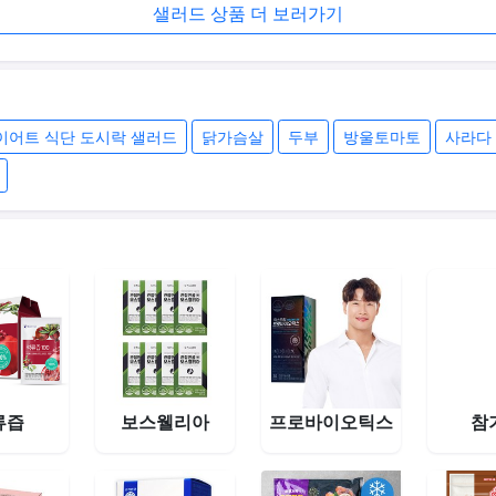
샐러드 상품 더 보러가기
이어트 식단 도시락 샐러드
닭가슴살
두부
방울토마토
사라다
류즙
보스웰리아
프로바이오틱스
참