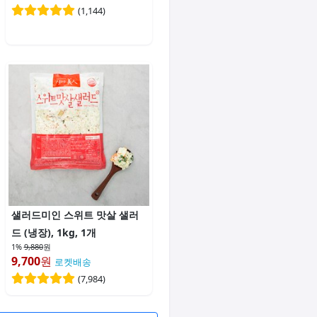
(
1,144
)
샐러드미인 스위트 맛살 샐러
드 (냉장), 1kg, 1개
1%
9,880
원
9,700
원
로켓배송
(
7,984
)