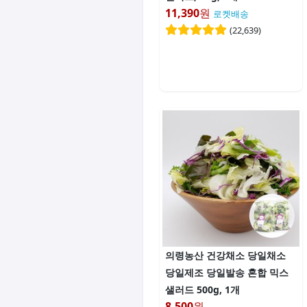
11,390
원
로켓배송
(
22,639
)
의령농산 건강채소 당일채소
당일제조 당일발송 혼합 믹스
샐러드 500g, 1개
8,500
원