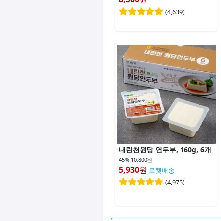
(
4,639
)
내린천원당 연두부, 160g, 6개
45%
10,800
원
5,930
원
로켓배송
(
4,975
)