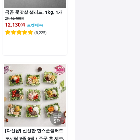
곰곰 꽃맛살 샐러드, 1kg, 1개
2%
12,490
원
12,130
원
로켓배송
(
6,225
)
[다신샵] 신선한 한스푼샐러드
도시락 9종 6팩 / 주문 후 제조,