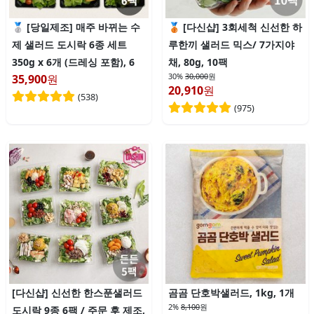
[당일제조] 매주 바뀌는 수
[다신샵] 3회세척 신선한 하
제 샐러드 도시락 6종 세트
루한끼 샐러드 믹스/ 7가지야
350g x 6개 (드레싱 포함), 6
채, 80g, 10팩
30%
30,000
원
35,900
원
20,910
원
(
538
)
(
975
)
[다신샵] 신선한 한스푼샐러드
곰곰 단호박샐러드, 1kg, 1개
2%
8,100
원
도시락 9종 6팩 / 주문 후 제조,