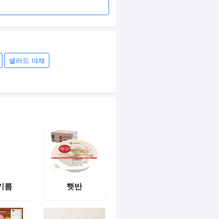
샐러드 야채
기름
햇반