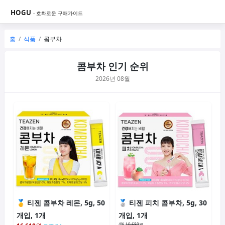
HOGU
- 호화로운 구매가이드
홈
식품
콤부차
콤부차 인기 순위
2026년 08월
티젠 콤부차 레몬, 5g, 50
티젠 피치 콤부차, 5g, 30
개입, 1개
개입, 1개
4%
10,680
원