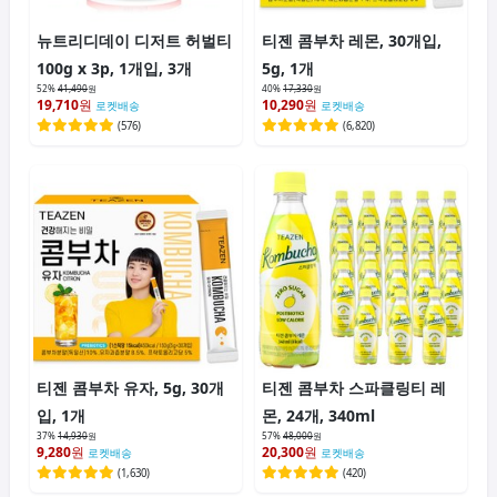
뉴트리디데이 디저트 허벌티
티젠 콤부차 레몬, 30개입,
100g x 3p, 1개입, 3개
5g, 1개
52%
41,490
원
40%
17,330
원
19,710
원
10,290
원
로켓배송
로켓배송
(
576
)
(
6,820
)
티젠 콤부차 유자, 5g, 30개
티젠 콤부차 스파클링티 레
입, 1개
몬, 24개, 340ml
37%
14,930
원
57%
48,000
원
9,280
원
20,300
원
로켓배송
로켓배송
(
1,630
)
(
420
)