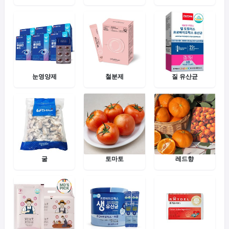
눈영양제
철분제
질 유산균
굴
토마토
레드향