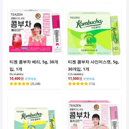
티젠 콤부차 베리, 5g, 30개
티젠 콤부차 샤인머스캣, 5g,
입, 1개
30개입, 1개
8%
11,310
원
52%
24,000
원
10,400
원
11,500
원
로켓배송
로켓배송
(
25,248
)
(
112
)