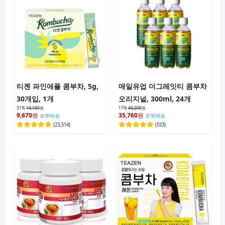
티젠 파인애플 콤부차, 5g,
매일유업 더그레잇티 콤부차
30개입, 1개
오리지널, 300ml, 24개
31%
14,100
원
17%
43,200
원
9,670
원
35,760
원
로켓배송
로켓배송
(
23,514
)
(
553
)