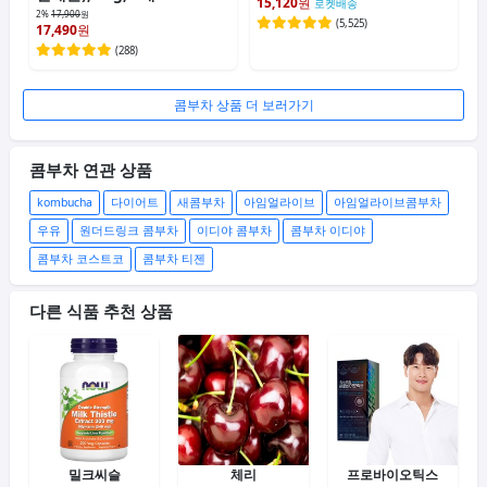
15,120
원
로켓배송
2%
17,900
원
(
5,525
)
17,490
원
(
288
)
콤부차 상품 더 보러가기
콤부차 연관 상품
kombucha
다이어트
새콤부차
아임얼라이브
아임얼라이브콤부차
우유
원더드링크 콤부차
이디야 콤부차
콤부차 이디야
콤부차 코스트코
콤부차 티젠
다른 식품 추천 상품
밀크씨슬
체리
프로바이오틱스