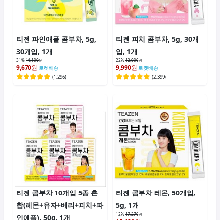
티젠 파인애플 콤부차, 5g,
티젠 피치 콤부차, 5g, 30개
30개입, 1개
입, 1개
31%
14,100
원
22%
12,900
원
9,670
원
9,990
원
로켓배송
로켓배송
(
1,296
)
(
2,399
)
티젠 콤부차 10개입 5종 혼
티젠 콤부차 레몬, 50개입,
합(레몬+유자+베리+피치+파
5g, 1개
12%
17,270
원
인애플), 50g, 1개