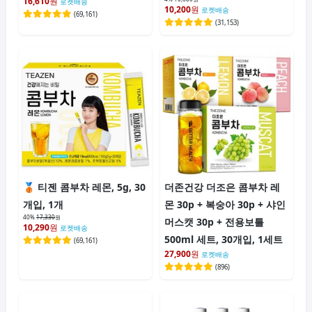
16,610
원
로켓배송
10,200
원
로켓배송
(
69,161
)
(
31,153
)
티젠 콤부차 레몬, 5g, 30
더존건강 더조은 콤부차 레
개입, 1개
몬 30p + 복숭아 30p + 샤인
40%
17,330
원
머스캣 30p + 전용보틀
10,290
원
로켓배송
500ml 세트, 30개입, 1세트
(
69,161
)
27,900
원
로켓배송
(
896
)